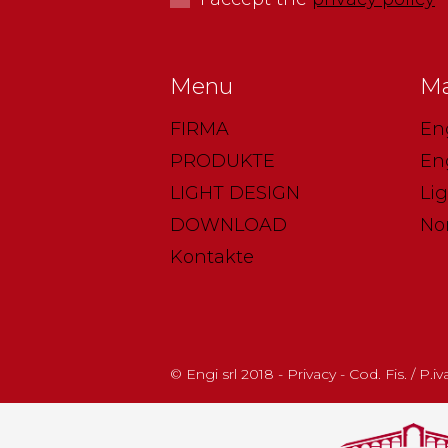
Menu
Ma
FIRMA
En
PRODUKTE
En
LIGHT DESIGN
Li
DOWNLOAD
No
Kontakte
© Engi srl 2018 - Privacy - Cod. Fis. / P