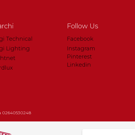
rchi
Follow Us
gi Technical
Facebook
gi Lighting
Instagram
Pinterest
ghtnet
Linkedin
rdlux
.iva 02640530248