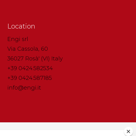
Location
Engi srl
Via Cassola, 60
36027 Rosà' (VI) Italy
+39 0424.582534
+39 0424.587185
info@engi.it