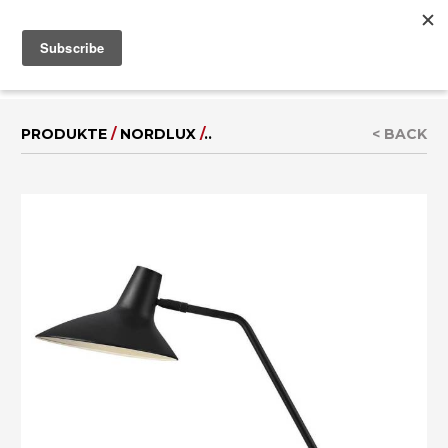
MENU
IT
|
EN
PRODUKTE
/
NORDLUX
/
..
< BACK