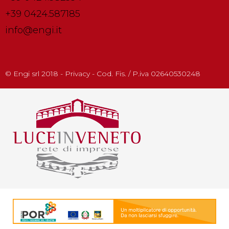
+39 0424.587185
info@engi.it
© Engi srl 2018 - Privacy - Cod. Fis. / P.iva 02640530248