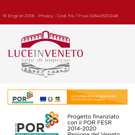
© Engi srl 2018 - Privacy - Cod. Fis. / P.iva 02640530248