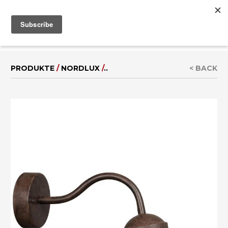
MENU
IT
|
EN
PRODUKTE
/
NORDLUX
/
..
< BACK