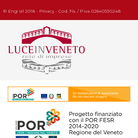
© Engi srl 2018 - Privacy - Cod. Fis. / P.iva 02640530248