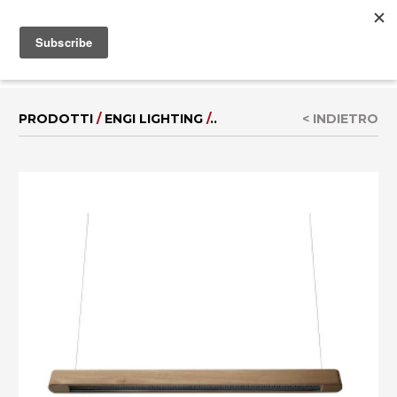
MENU
EN
|
DE
PRODOTTI
/
ENGI LIGHTING
/
..
< INDIETRO