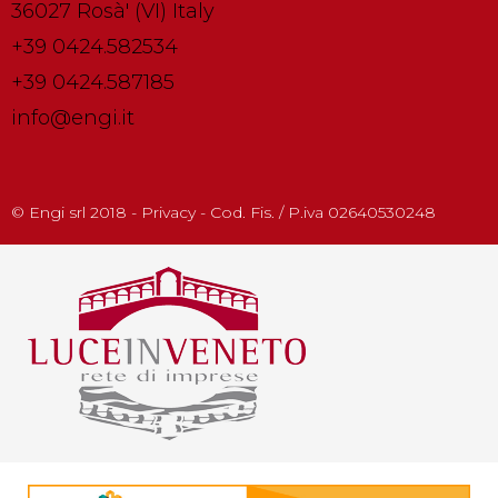
36027 Rosà' (VI) Italy
+39 0424.582534
+39 0424.587185
info@engi.it
© Engi srl 2018 - Privacy - Cod. Fis. / P.iva 02640530248