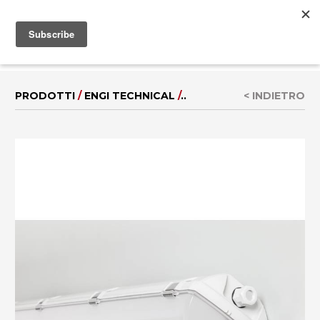
MENU
EN
|
DE
PRODOTTI
/
ENGI TECHNICAL
/
..
< INDIETRO