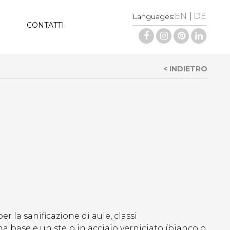
EN
|
DE
Languages:
CONTATTI
< INDIETRO
r la sanificazione di aule, classi
 base e un stelo in acciaio verniciato (bianco o