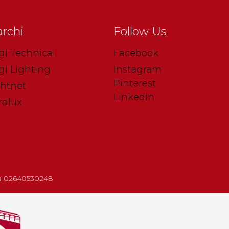
rchi
Follow Us
gi Technical
Facebook
gi Lighting
Instagram
Pinterest
ghtnet
Linkedin
rdlux
.iva 02640530248