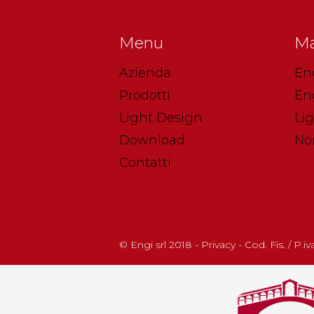
Menu
Ma
Azienda
En
Prodotti
En
Light Design
Li
Download
No
Contatti
© Engi srl 2018 - Privacy - Cod. Fis. / P