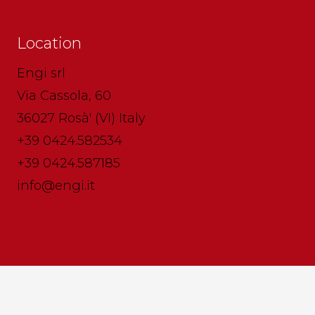
Location
Engi srl
Via Cassola, 60
36027 Rosà' (VI) Italy
+39 0424.582534
+39 0424.587185
info@engi.it