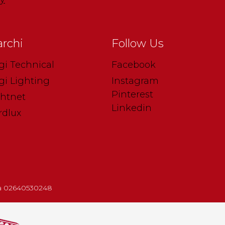
rchi
Follow Us
gi Technical
Facebook
gi Lighting
Instagram
Pinterest
ghtnet
Linkedin
rdlux
.iva 02640530248