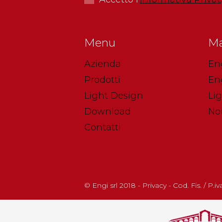
Menu
Ma
Azienda
En
Prodotti
En
Light Design
Li
Download
No
Contatti
© Engi srl 2018 - Privacy - Cod. Fis. / P