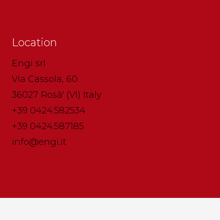
Location
Engi srl
Via Cassola, 60
36027 Rosà' (VI) Italy
+39 0424.582534
+39 0424.587185
info@engi.it