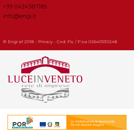
+39 0424.587185
info@engi.it
© Engi srl 2018 - Privacy - Cod. Fis. / P.iva 02640530248