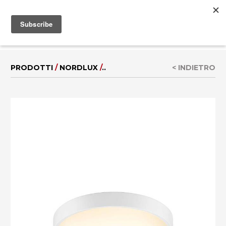
MENU
EN
|
DE
PRODOTTI
/
NORDLUX
/
..
< INDIETRO