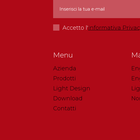
Accetto l'
informativa Priva
Menu
Ma
Azienda
En
Prodotti
En
Light Design
Li
Download
No
Contatti