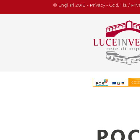
© Engi srl 2018 - Privacy - Cod. Fis. / P