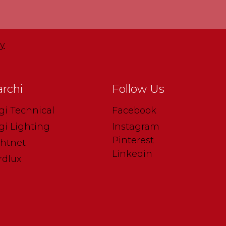
cy
rchi
Follow Us
gi Technical
Facebook
gi Lighting
Instagram
Pinterest
ghtnet
Linkedin
rdlux