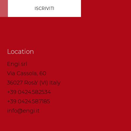
Location
Engi srl
Via Cassola, 60
36027 Rosà' (VI) Italy
+39 0424.582534
+39 0424.587185
info@engi.it