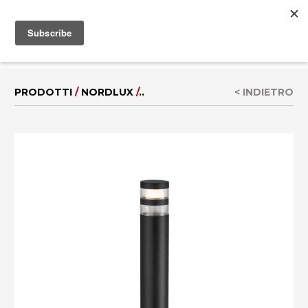
MENU
EN
|
DE
PRODOTTI
/
NORDLUX
/
..
< INDIETRO