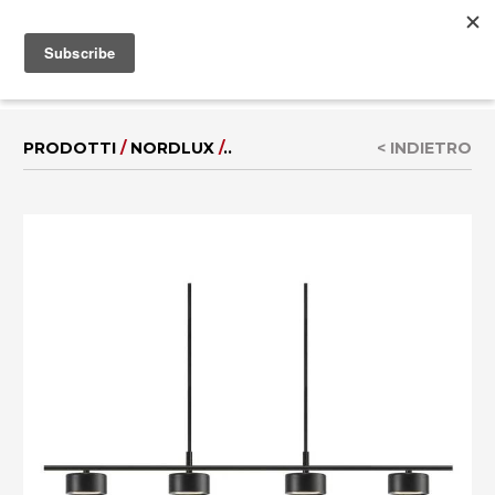
MENU
EN
|
DE
PRODOTTI
/
NORDLUX
/
..
< INDIETRO