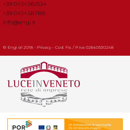
+39 0424.582534
+39 0424.587185
info@engi.it
© Engi srl 2018 - Privacy - Cod. Fis. / P.iva 02640530248