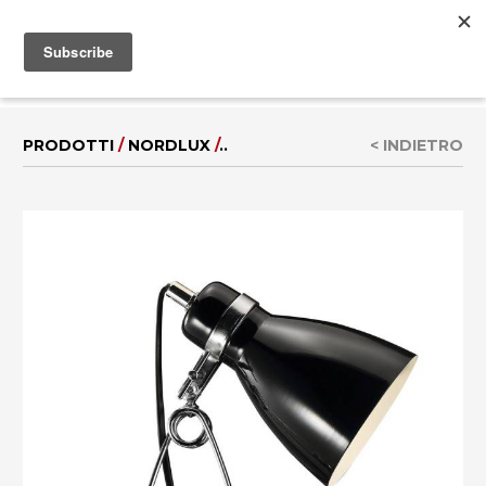
MENU
EN
|
DE
PRODOTTI
/
NORDLUX
/
..
< INDIETRO