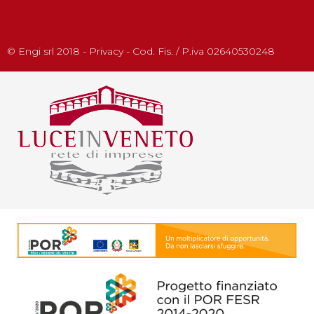
© Engi srl 2018 - Privacy - Cod. Fis. / P.iva 02640530248