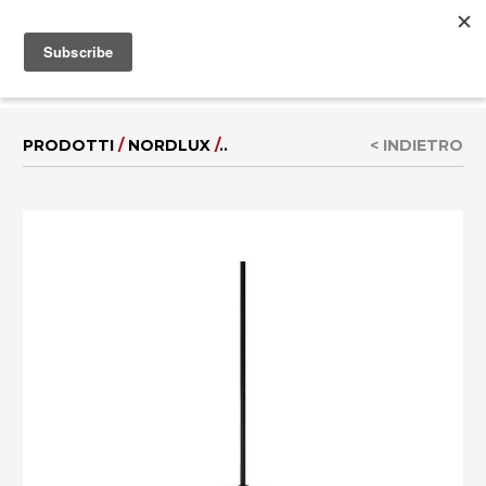
MENU
EN
|
DE
PRODOTTI
/
NORDLUX
/
..
< INDIETRO