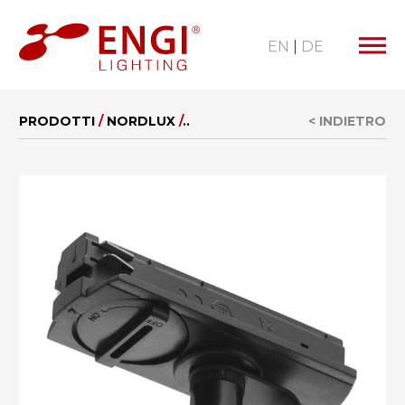
MENU
EN
|
DE
PRODOTTI
/
NORDLUX
/
..
< INDIETRO