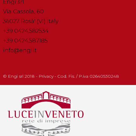
Engi srl
Via Cassola, 60
36027 Rosà' (VI) Italy
+39 0424.582534
+39 0424.587185
info@engi.it
© Engi srl 2018 - Privacy - Cod. Fis. / P.iva 02640530248