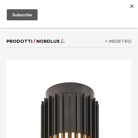
MENU
EN
|
DE
PRODOTTI
/
NORDLUX
/
..
< INDIETRO