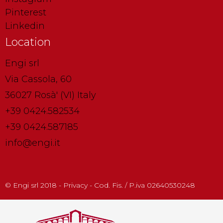
Pinterest
Linkedin
Location
Engi srl
Via Cassola, 60
36027 Rosà' (VI) Italy
+39 0424.582534
+39 0424.587185
info@engi.it
© Engi srl 2018 - Privacy - Cod. Fis. / P.iva 02640530248