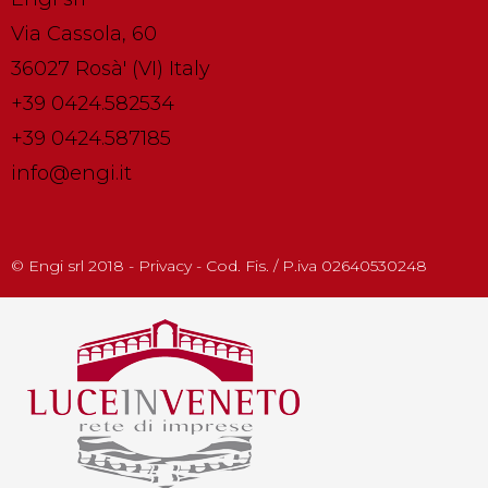
Via Cassola, 60
36027 Rosà' (VI) Italy
+39 0424.582534
+39 0424.587185
info@engi.it
© Engi srl 2018 - Privacy - Cod. Fis. / P.iva 02640530248