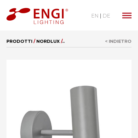
MENU
EN
|
DE
PRODOTTI
/
NORDLUX
/
..
< INDIETRO