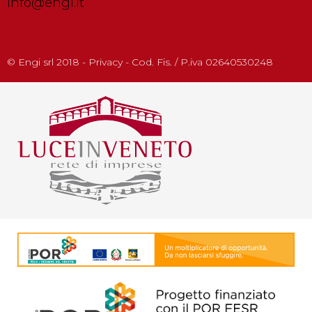
info@engi.it
© Engi srl 2018 - Privacy - Cod. Fis. / P.iva 02640530248