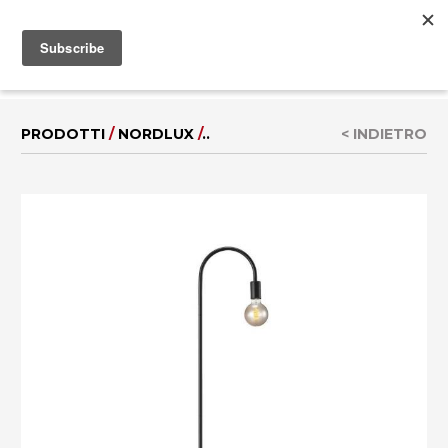
MENU
EN
|
DE
PRODOTTI
/
NORDLUX
/
..
< INDIETRO