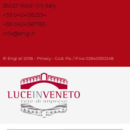
36027 Rosà' (VI) Italy
+39 0424.582534
+39 0424.587185
info@engi.it
© Engi srl 2018 - Privacy - Cod. Fis. / P.iva 02640530248