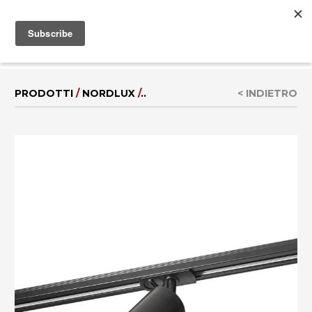
MENU
EN
|
DE
PRODOTTI
/
NORDLUX
/
..
< INDIETRO