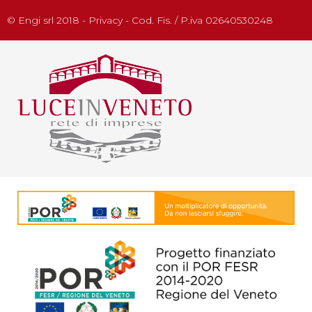
© Engi srl 2018 - Privacy - Cod. Fis. / P.iva 02640530248