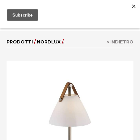
MENU
EN
|
DE
PRODOTTI
/
NORDLUX
/
..
< INDIETRO